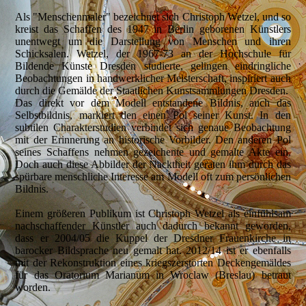
Als "Menschenmaler" bezeichnet sich Christoph Wetzel, und so
kreist das Schaffen des 1947 in Berlin geborenen Künstlers
unentwegt um die Darstellung von Menschen und ihren
Schicksalen. Wetzel, der 1967-73 an der Hochschule für
Bildende Künste Dresden studierte, gelingen eindringliche
Beobachtungen in handwerklicher Meisterschaft, inspiriert auch
durch die Gemälde der Staatlichen Kunstsammlungen Dresden.
Das direkt vor dem Modell entstandene Bildnis, auch das
Selbstbildnis, markiert den einen Pol seiner Kunst. In den
subtilen Charakterstudien verbindet sich genaue Beobachtung
mit der Erinnerung an historische Vorbilder. Den anderen Pol
seines Schaffens nehmen gezeichente und gemalte Akte ein.
Doch auch diese Abbilder der Nacktheit geraten ihm durch das
spürbare menschliche Interesse am Modell oft zum persönlichen
Bildnis.
Einem größeren Publikum ist Christoph Wetzel als einfühlsam
nachschaffender Künstler auch dadurch bekannt geworden,
dass er 2004/05 die Kuppel der Dresdner Frauenkirche in
barocker Bildsprache neu gemalt hat. 2012/14 ist er ebenfalls
mit der Rekonstruktion eines kriegszerstörten Deckengemäldes
für das Oratorium Marianum in Wroclaw (Breslau) betraut
worden.