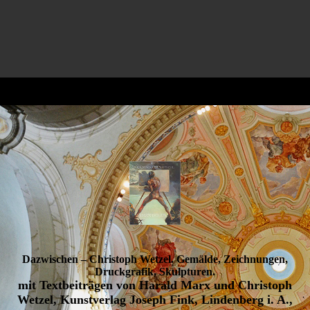
Dazwischen – Christoph Wetzel. Gemälde, Zeichnungen,
Druckgrafik, Skulpturen
.
mit Textbeiträgen von Harald Marx und Christoph
Wetzel, Kunstverlag Joseph Fink, Lindenberg i. A.,