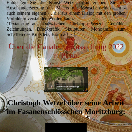
Entdecken Sie die Kunst Wetzels und erleben Sie die
Auseinandersetzung des Malers mit Menschenschicksalen -
auch seinem eigenen - , die aus einem Dialog mit den großen
Vorbildern verstanden werden kann.
(Textauszug aus: Dazwischen. Christoph Wetzel. Gemälde,
Zeichnungen, Druckgrafik, Skulpturen; Monografie zum
Schaffen des Künstlers, Bonn 2017.)
Über die Canaletto-Ausstellung 2022
in Pirna:
Christoph Wetzel über seine Arbeit
im Fasanenschlösschen Moritzburg: