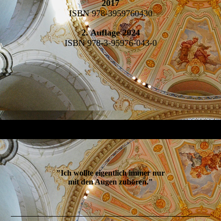
2017
ISBN 978-3959760430
2. Auflage 2024
ISBN 978-3-95976-043-0
"Ich wollte eigentlich immer nur
mit den Augen zuhören."