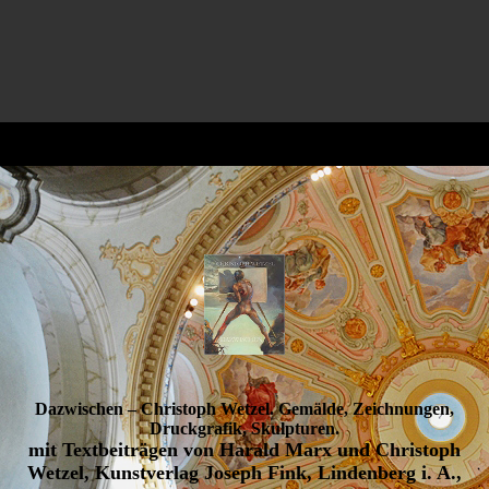
Dazwischen – Christoph Wetzel. Gemälde, Zeichnungen,
Druckgrafik, Skulpturen
.
mit Textbeiträgen von Harald Marx und Christoph
Wetzel, Kunstverlag Joseph Fink, Lindenberg i. A.,