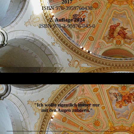
2017
ISBN 978-3959760430
2. Auflage 2024
ISBN 978-3-95976-043-0
"Ich wollte eigentlich immer nur
mit den Augen zuhören."