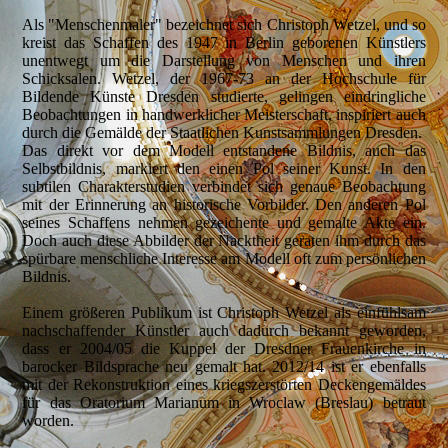
Als "Menschenmaler" bezeichnet sich Christoph Wetzel, und so
kreist das Schaffen des 1947 in Berlin geborenen Künstlers
unentwegt um die Darstellung von Menschen und ihren
Schicksalen. Wetzel, der 1967-73 an der Hochschule für
Bildende Künste Dresden studierte, gelingen eindringliche
Beobachtungen in handwerklicher Meisterschaft, inspiriert auch
durch die Gemälde der Staatlichen Kunstsammlungen Dresden.
Das direkt vor dem Modell entstandene Bildnis, auch das
Selbstbildnis, markiert den einen Pol seiner Kunst. In den
subtilen Charakterstudien verbindet sich genaue Beobachtung
mit der Erinnerung an historische Vorbilder. Den anderen Pol
seines Schaffens nehmen gezeichente und gemalte Akte ein.
Doch auch diese Abbilder der Nacktheit geraten ihm durch das
spürbare menschliche Interesse am Modell oft zum persönlichen
Bildnis.
Einem größeren Publikum ist Christoph Wetzel als einfühlsam
nachschaffender Künstler auch dadurch bekannt geworden,
dass er 2004/05 die Kuppel der Dresdner Frauenkirche in
barocker Bildsprache neu gemalt hat. 2012/14 ist er ebenfalls
mit der Rekonstruktion eines kriegszerstörten Deckengemäldes
für das Oratorium Marianum in Wroclaw (Breslau) betraut
worden.