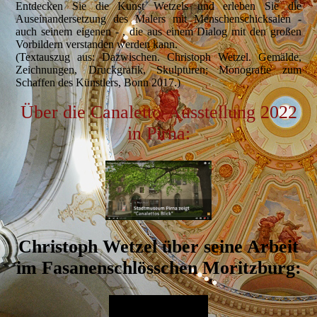
Entdecken Sie die Kunst Wetzels und erleben Sie die
Auseinandersetzung des Malers mit Menschenschicksalen -
auch seinem eigenen - , die aus einem Dialog mit den großen
Vorbildern verstanden werden kann.
(Textauszug aus: Dazwischen. Christoph Wetzel. Gemälde,
Zeichnungen, Druckgrafik, Skulpturen; Monografie zum
Schaffen des Künstlers, Bonn 2017.)
Über die Canaletto-Ausstellung 2022
in Pirna:
Christoph Wetzel über seine Arbeit
im Fasanenschlösschen Moritzburg: